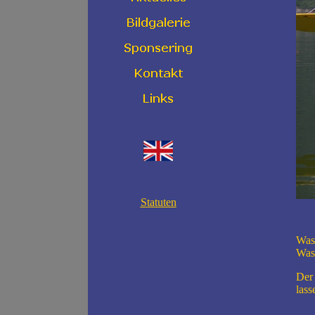
Statuten
Wass
Wass
Der 
lass